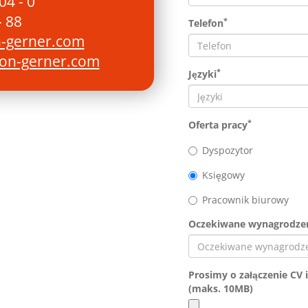
4 - 0
 88
*
Telefon
n-gerner.com
ion-gerner.com
*
Języki
*
Oferta pracy
Dyspozytor
Księgowy
Pracownik biurowy
Oczekiwane wynagrodze
Prosimy o załączenie CV
(maks. 10MB)