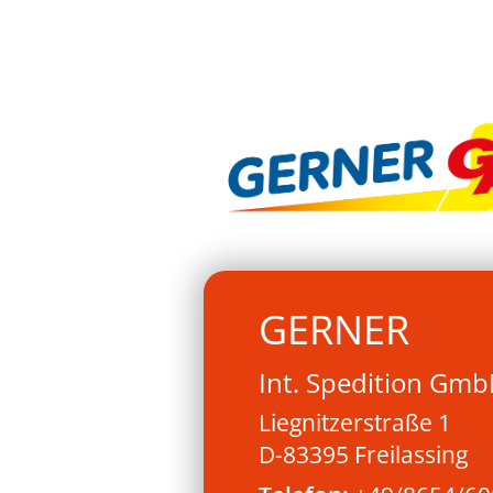
GERNER
Int. Spedition Gmb
Liegnitzerstraße 1
D-83395 Freilassing