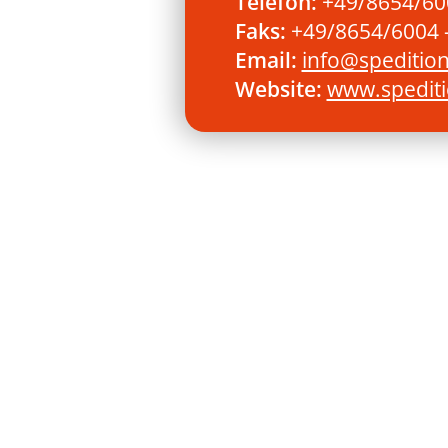
Telefon:
+49/8654/600
Faks:
+49/8654/6004 -
Email:
info@speditio
Website:
www.spedit