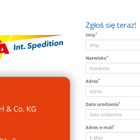
Zgłoś się teraz!
*
Imię
*
Nazwisko
*
Adres
*
Data urodzenia
H & Co. KG
*
Adres e-mail