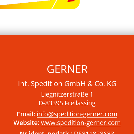
GERNER
Int. Spedition GmbH & Co. KG
Liegnitzerstraße 1
D-83395 Freilassing
Email:
info@spedition-gerner.com
Website:
www.spedition-gerner.com
Nr ident. podatk.:
DE811828683