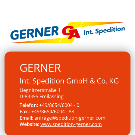
GERNER
Int. Spedition GmbH & Co. KG
Liegnitzerstraße 1
D-83395 Freilassing
Telefon:
+49/8654/6004 - 0
Fax.:
+49/8654/6004 - 88
Email:
anfrage@spedition-gerner.com
Website:
www.spedition-gerner.com